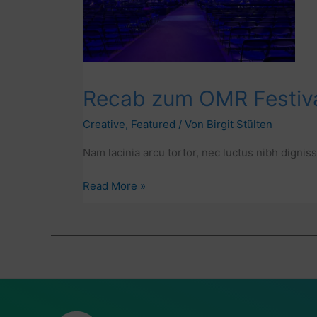
Recab zum OMR Festiv
Creative
,
Featured
/ Von
Birgit Stülten
Nam lacinia arcu tortor, nec luctus nibh dignis
Recab
Read More »
zum
OMR
Festival
2023